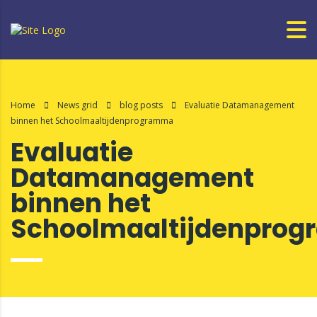
Home
News grid
blog posts
Evaluatie Datamanagement
binnen het Schoolmaaltijdenprogramma
Evaluatie
Datamanagement
binnen het
Schoolmaaltijdenpro