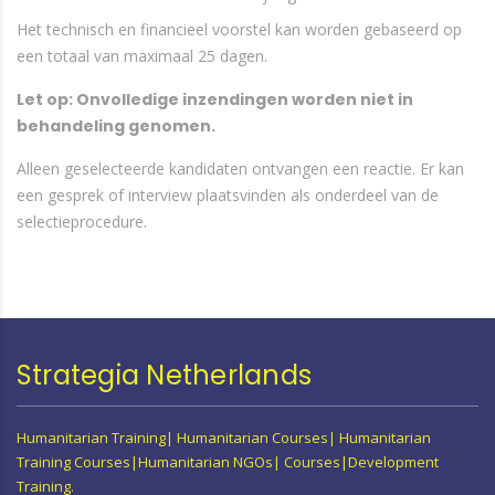
Het technisch en financieel voorstel kan worden gebaseerd op
een totaal van maximaal 25 dagen.
Let op: Onvolledige inzendingen worden niet in
behandeling genomen.
Alleen geselecteerde kandidaten ontvangen een reactie. Er kan
een gesprek of interview plaatsvinden als onderdeel van de
selectieprocedure.
Strategia Netherlands
Humanitarian Training| Humanitarian Courses| Humanitarian
Training Courses|Humanitarian NGOs| Courses|Development
Training.