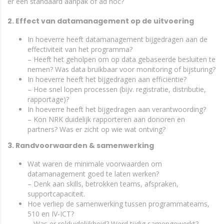
er een standaard aanpak of ad hoc?
2. Effect van datamanagement op de uitvoering
In hoeverre heeft datamanagement bijgedragen aan de
effectiviteit van het programma?
– Heeft het geholpen om op data gebaseerde besluiten te
nemen? Was data bruikbaar voor monitoring of bijsturing?
In hoeverre heeft het bijgedragen aan efficiëntie?
– Hoe snel lopen processen (bijv. registratie, distributie,
rapportage)?
In hoeverre heeft het bijgedragen aan verantwoording?
– Kon NRK duidelijk rapporteren aan donoren en
partners? Was er zicht op wie wat ontving?
3. Randvoorwaarden & samenwerking
Wat waren de minimale voorwaarden om
datamanagement goed te laten werken?
– Denk aan skills, betrokken teams, afspraken,
supportcapaciteit.
Hoe verliep de samenwerking tussen programmateams,
510 en IV-ICT?
– Was er rolduidelijkheid? Werd tijdig samengewerkt?